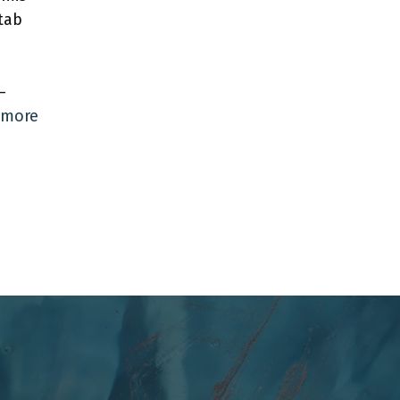
tab
–
 more