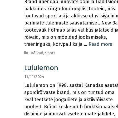
Bränd ühendab innovatsiooni ja traditsioo
pakkudes kõrgtehnoloogilisi tooteid, mis
toetavad sportlasi ja aktiivse eluviisiga ini
parimate tulemuste saavutamisel. New Bal
tootevalik hõlmab laias valikus jalatseid j
rõivaid, mis on mõeldud jooksmiseks,
treeninguks, korvpalliks ja …
Read more
Categories
Rõivad
,
Sport
Lululemon
11/11/2024
Lululemon on 1998. aastal Kanadas asuta
spordirõivaste bränd, mis on tuntud oma
kvaliteetsete joogariiete ja aktiivrõivaste
poolest. Bränd keskendub funktsionaalse
disainile ja innovatiivsetele materjalidele,