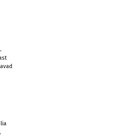
.
ast
tavad
lia
,