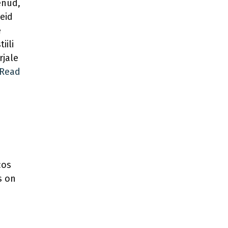
nenud,
eid
e
iili
jale
Read
cos
s on