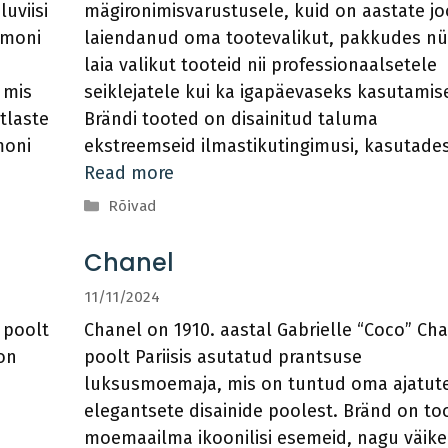
uviisi
mägironimisvarustusele, kuid on aastate j
emoni
laiendanud oma tootevalikut, pakkudes n
laia valikut tooteid nii professionaalsetele
 mis
seiklejatele kui ka igapäevaseks kasutamis
tlaste
Brändi tooted on disainitud taluma
moni
ekstreemseid ilmastikutingimusi, kasutade
Read more
Categories
Rõivad
Chanel
11/11/2024
 poolt
Chanel on 1910. aastal Gabrielle “Coco” Cha
on
poolt Pariisis asutatud prantsuse
luksusmoemaja, mis on tuntud oma ajatute
elegantsete disainide poolest. Bränd on t
moemaailma ikoonilisi esemeid, nagu väike