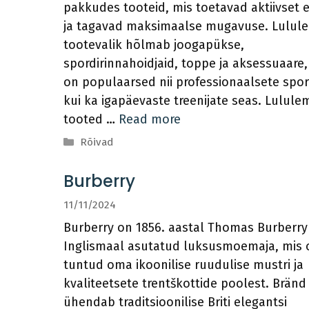
pakkudes tooteid, mis toetavad aktiivset el
ja tagavad maksimaalse mugavuse. Lulul
tootevalik hõlmab joogapükse,
spordirinnahoidjaid, toppe ja aksessuaare,
on populaarsed nii professionaalsete spor
kui ka igapäevaste treenijate seas. Lulule
tooted …
Read more
Categories
Rõivad
Burberry
11/11/2024
Burberry on 1856. aastal Thomas Burberry
Inglismaal asutatud luksusmoemaja, mis 
tuntud oma ikoonilise ruudulise mustri ja
kvaliteetsete trentškottide poolest. Bränd
ühendab traditsioonilise Briti elegantsi