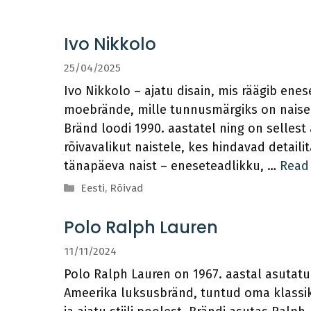
Ivo Nikkolo
25/04/2025
Ivo Nikkolo – ajatu disain, mis räägib ene
moebrände, mille tunnusmärgiks on naiseli
Bränd loodi 1990. aastatel ning on sellest 
rõivavalikut naistele, kes hindavad detail
tänapäeva naist – eneseteadlikku, …
Read
Categories
Eesti
,
Rõivad
Polo Ralph Lauren
11/11/2024
Polo Ralph Lauren on 1967. aastal asutat
Ameerika luksusbränd, tuntud oma klassik