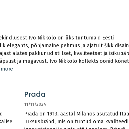
sekindlusest Ivo Nikkolo on üks tuntumaid Eesti
k elegants, põhjamaine pehmus ja ajatult šikk disain
ajast alates pakkunud stiilset, kvaliteetset ja isikupär
itäpsust ja mugavust. Ivo Nikkolo kollektsioonid kõne
 more
Prada
11/11/2024
ud
Prada on 1913. aastal Milanos asutatud Itaa
alise
luksusbränd, mis on tuntud oma kvaliteedi