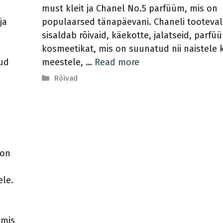
must kleit ja Chanel No.5 parfüüm, mis on
ja
populaarsed tänapäevani. Chaneli tooteval
sisaldab rõivaid, käekotte, jalatseid, parfü
kosmeetikat, mis on suunatud nii naistele 
tud
meestele, …
Read more
Categories
Rõivad
 on
ele.
 mis