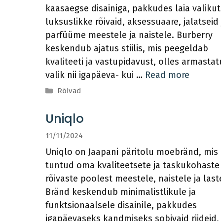
kaasaegse disainiga, pakkudes laia valikut
luksuslikke rõivaid, aksessuaare, jalatseid 
parfüüme meestele ja naistele. Burberry
keskendub ajatus stiilis, mis peegeldab
kvaliteeti ja vastupidavust, olles armasta
valik nii igapäeva- kui …
Read more
Categories
Rõivad
Uniqlo
11/11/2024
Uniqlo on Jaapani päritolu moebränd, mis
tuntud oma kvaliteetsete ja taskukohaste
rõivaste poolest meestele, naistele ja last
Bränd keskendub minimalistlikule ja
funktsionaalsele disainile, pakkudes
igapäevaseks kandmiseks sobivaid riideid,