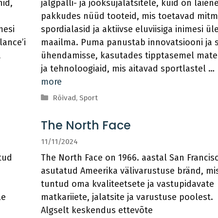
nid,
jalgpalli- ja jooksujalatsitele, kuid on laie
pakkudes nüüd tooteid, mis toetavad mitm
mesi
spordialasid ja aktiivse eluviisiga inimesi ül
ance’i
maailma. Puma panustab innovatsiooni ja st
a
ühendamisse, kasutades tipptasemel mater
ja tehnoloogiaid, mis aitavad sportlastel …
more
Categories
Rõivad
,
Sport
The North Face
11/11/2024
tud
The North Face on 1966. aastal San Francis
asutatud Ameerika välivarustuse bränd, mi
tuntud oma kvaliteetsete ja vastupidavate
le
matkariiete, jalatsite ja varustuse poolest.
Algselt keskendus ettevõte