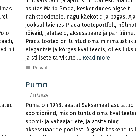
innovatsiooni ja ajatu stiili poolest. Brändi
ilmas
asutas Mario Prada, keskendudes algselt
rel
nahktoodetele, nagu käekotid ja pagas. Aja
jooksul laienes Prada tooteportfell, hõlma
Polo
rõivaid, jalatseid, aksessuaare ja parfüüme.
teedi,
Prada tooted on tuntud oma minimalistlik
ed nii
elegantsis ja kõrges kvaliteedis, olles luks
ja stiilsete tarvikute …
Read more
Categories
Rõivad
Puma
11/11/2024
tatud
Puma on 1948. aastal Saksamaal asutatud
spordibränd, mis on tuntud oma kvaliteets
spordi- ja vabaajariiete, jalatsite ning
.
aksessuaaride poolest. Algselt keskendus 