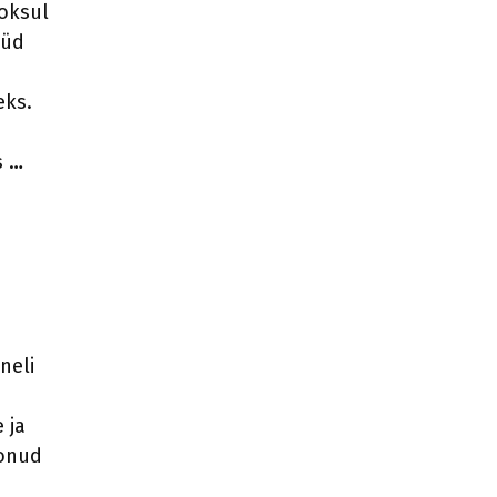
ooksul
üüd
eks.
s …
neli
 ja
oonud