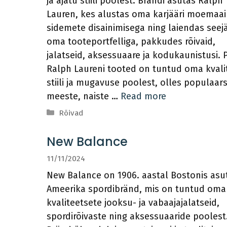
ja ajatu stiili poolest. Brändi asutas Ralph
Lauren, kes alustas oma karjääri moemaa
sidemete disainimisega ning laiendas seejä
oma tooteportfelliga, pakkudes rõivaid,
jalatseid, aksessuaare ja kodukaunistusi. 
Ralph Laureni tooted on tuntud oma kvali
stiili ja mugavuse poolest, olles populaars
meeste, naiste …
Read more
Categories
Rõivad
New Balance
11/11/2024
New Balance on 1906. aastal Bostonis asu
Ameerika spordibränd, mis on tuntud oma
kvaliteetsete jooksu- ja vabaajajalatseid,
spordirõivaste ning aksessuaaride poolest