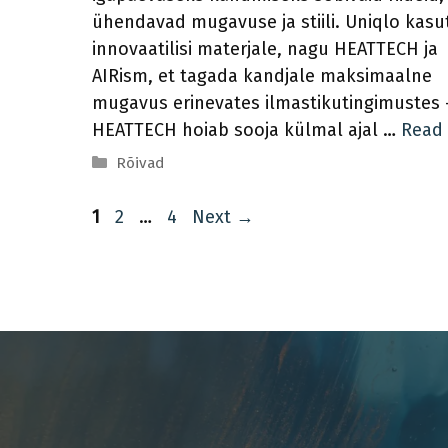
ühendavad mugavuse ja stiili. Uniqlo kasu
innovaatilisi materjale, nagu HEATTECH ja
AIRism, et tagada kandjale maksimaalne
mugavus erinevates ilmastikutingimustes 
HEATTECH hoiab sooja külmal ajal …
Read
Categories
Rõivad
Page
Page
Page
1
2
…
4
Next
→